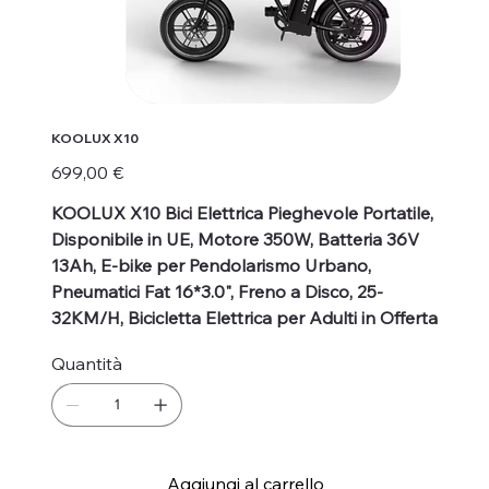
KOOLUX X10
Prezzo
699,00 €
KOOLUX X10 Bici Elettrica Pieghevole Portatile,
Disponibile in UE, Motore 350W, Batteria 36V
13Ah, E-bike per Pendolarismo Urbano,
Pneumatici Fat 16*3.0", Freno a Disco, 25-
32KM/H, Bicicletta Elettrica per Adulti in Offerta
Quantità
Aggiungi al carrello