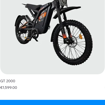
GT 2000
Price
€1,599.00